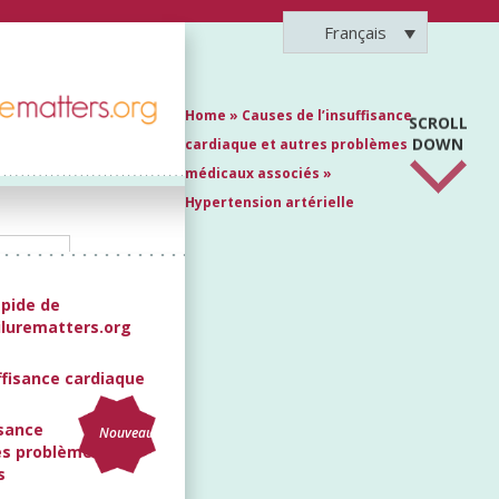
Français
Home
»
Causes de l’insuffisance
SCROLL
DOWN
cardiaque et autres problèmes
médicaux associés
»
Hypertension artérielle
apide de
ilurematters.org
ffisance cardiaque
isance
Nouveau
es problèmes
s