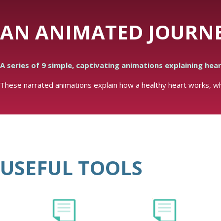
AN ANIMATED JOURNE
A series of 9 simple, captivating animations explaining hear
These narrated animations explain how a healthy heart works, wha
USEFUL TOOLS