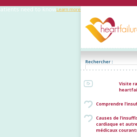
atients
need to know
Learn more
Rechercher :
Visite r
heartfa
Comprendre l’insu
Causes de l’insuff
cardiaque et autr
médicaux courant