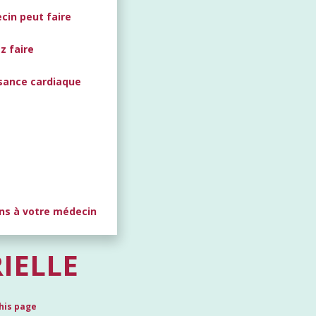
cin peut faire
z faire
fisance cardiaque
s
ns à votre médecin
IELLE
his page