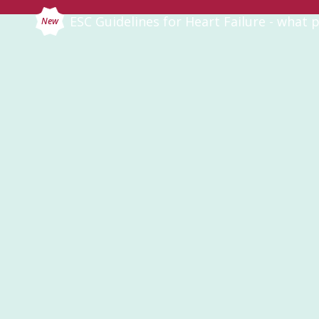
ESC Guidelines for Heart Failure - what
p
New