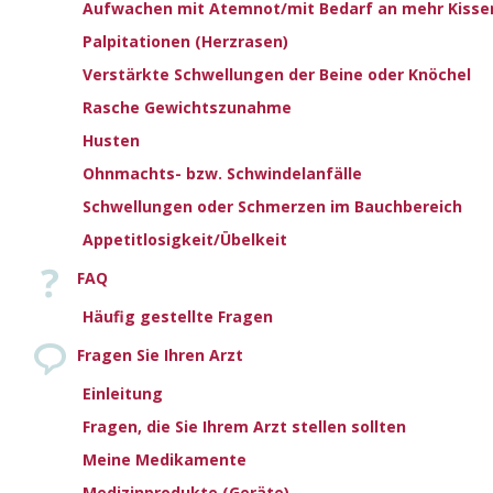
Aufwachen mit Atemnot/mit Bedarf an mehr Kisse
zentrale Schlafapnoe beeinflusst nicht nur die
Lebensqualität, sondern ist auch mit einer schlechten
Palpitationen (Herzrasen)
Prognose mit häufigeren Krankenhausaufnahmen, einem
Verstärkte Schwellungen der Beine oder Knöchel
höheren Risiko für Herzrhythmusstörungen und potenziell
Rasche Gewichtszunahme
schwerwiegenden Komplikationen verbunden.
Husten
Die Diagnose Schlaf-bezogener Atmungsstörungen
Ohnmachts- bzw. Schwindelanfälle
erfordert eine detaillierte Einschätzung der
Schwellungen oder Schmerzen im Bauchbereich
Schlafanamnese des Patienten. Häufig sind auch
Appetitlosigkeit/Übelkeit
Fragebögen hilfreich. Eine nächtliche Polysomnographie,
bei der das Atmungsmuster sorgfältig überwacht und
FAQ
analysiert wird, kann empfohlen werden. Die Bestätigung
Häufig gestellte Fragen
der endgültigen Diagnose einer Schlafapnoe erfordert
manchmal die Beurteilung durch einen Facharzt, der den
Fragen Sie Ihren Arzt
Patienten in einem Schlaflabor mit modernen Geräten
Einleitung
untersucht.
Fragen, die Sie Ihrem Arzt stellen sollten
Die Behandlung der zentralen Schlafapnoe bei Patienten
Meine Medikamente
mit Herzinsuffizienz ist nach wie vor umstritten. Die
Medizinprodukte (Geräte)