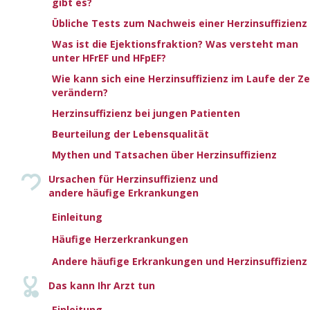
gibt es?
kurzen Zeitraum aufhört zu atmen. Patienten mit
Übliche Tests zum Nachweis einer Herzinsuffizienz
Herzinsuffizienz leiden häufig unter Schlafstörungen, die
Apnoe und Episoden von paroxysmaler Dyspnoe
Was ist die Ejektionsfraktion? Was versteht man
unter HFrEF und HFpEF?
einschließen können, welche sich typischerweise als
plötzliche (anfallsartige) Atemnot im Liegen äußern, was
Wie kann sich eine Herzinsuffizienz im Laufe der Ze
zum abrupten Erwachen führen kann. Viele Patienten
verändern?
müssen den Schlaf dann unterbrechen, setzen sich auf
Herzinsuffizienz bei jungen Patienten
oder müssen aufstehen. Anormale Atmungsmuster in der
Beurteilung der Lebensqualität
Nacht werden beobachtet (und als Schlaf-bezogene
Mythen und Tatsachen über Herzinsuffizienz
Atmungsstörung bezeichnet). Die häufigsten Formen der
Schlaf-bezogenen Atmungsstörung sind zentrale
Ursachen für Herzinsuffizienz und
Schlafapnoe, obstruktive Schlafapnoe oder ein gemischtes
andere häufige Erkrankungen
Muster aus diesen beiden. Eine sorgfältige Überprüfung
Einleitung
der Schlafanamnese ist für die Diagnosestellung wichtig.
Häufige Herzerkrankungen
Dazu gehört auch die Frage an den Partner, wie der
Patient mit Herzinsuffizienz schläft, einschließlich einer
Andere häufige Erkrankungen und Herzinsuffizienz
detaillierten Beschreibung des Atmungsmusters.
Das kann Ihr Arzt tun
Insbesondere die Frage nach Atemstillständen im
Zusammenhang mit Schnarchen ist eine wichtige
Einleitung