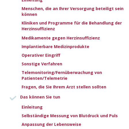
Zurück zu Andere häufige Erkrankungen und
Menschen, die an Ihrer Versorgung beteiligt sein
Herzinsuffizienz
können
Kliniken und Programme für die Behandlung der
Herzinsuffizienz
NEXT TOPIC
HERZKATHETER UND
Medikamente gegen Herzinsuffizienz
ANGIOGRAPHIE
Implantierbare Medizinprodukte
ESC-LEITLINIEN FÜR
Operativer Eingriff
Sonstige Verfahren
HERZINSUFFIZIENZ
Telemonitoring/Fernüberwachung von
Patienten/Telemetrie
Fragen, die Sie Ihrem Arzt stellen sollten
Wissenswerte Patienteninformationen
Das können Sie tun
Dieser Patientenleitfaden der Europäischen Gesellschaft für
Einleitung
Kardiologie (European Society of Cardiology, ESC) soll einen
Überblick über die neuesten evidenzbasierten Empfehlungen zur
Selbständige Messung von Blutdruck und Puls
Diagnose und Behandlung von Herzinsuffizienz geben.
Anpassung der Lebensweise
Patienten sollen insbesondere beim Verständnis der