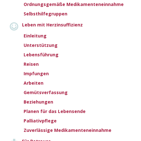
Ordnungsgemäße Medikamenteneinnahme
Folgenden Faktoren unterstützt werden:
Haupttypen von Herzinsuffizienz
Selbsthilfegruppen
Arzneimittel zur Behandlung von Herzinsuffizienz
Eventuell geeignete Medizinprodukte (Geräte)
Leben mit Herzinsuffizienz
Rolle der Rehabilitation
Einleitung
Management durch ein multidisziplinäres Team
Rolle der Selbstfürsorge beim Umgang mit der Erkrankung
Unterstützung
Erfahren Sie mehr
Lebensführung
Reisen
Impfungen
Arbeiten
Gemütsverfassung
Beziehungen
Planen für das Lebensende
Palliativpflege
Zuverlässige Medikamenteneinnahme
Leitlinien herunterladen