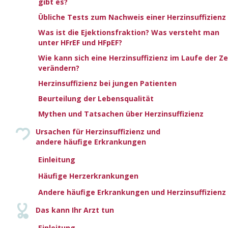
gibt es?
(gelegentliche) Einnahme von Drogen kann eine toxische
Übliche Tests zum Nachweis einer Herzinsuffizienz
Wirkung auf das Herz haben und das Risiko, an
Herzinsuffizienz zu erkranken, erhöhen.
Was ist die Ejektionsfraktion? Was versteht man
unter HFrEF und HFpEF?
Patienten mit Herzinsuffizienz müssen häufig ihren
Wie kann sich eine Herzinsuffizienz im Laufe der Ze
Lebensstil ändern und langfristig Medikamente einnehmen.
verändern?
Die Motivation der Patienten und die Fähigkeit zur
Herzinsuffizienz bei jungen Patienten
Selbstfürsorge sind für den Erfolg eines Behandlungsplans
Beurteilung der Lebensqualität
unerlässlich. Alkohol- oder Drogenkonsum können
Mythen und Tatsachen über Herzinsuffizienz
Patienten die Selbstfürsorge erschweren.
Ursachen für Herzinsuffizienz und
Es ist wichtig, dass Patienten eine Alkohol- oder
andere häufige Erkrankungen
Drogenabhängigkeit offen mit ihrem Hausarzt oder
Einleitung
Krankenpfleger besprechen. Medizinisches Personal
verfügt über Erfahrung in der Behandlung von Patienten
Häufige Herzerkrankungen
mit Alkohol- oder Drogenproblemen und kennt
Andere häufige Erkrankungen und Herzinsuffizienz
verschiedene Optionen, die Patienten und ihren Familien
helfen, das Problem zu lösen.
Das kann Ihr Arzt tun
Einleitung