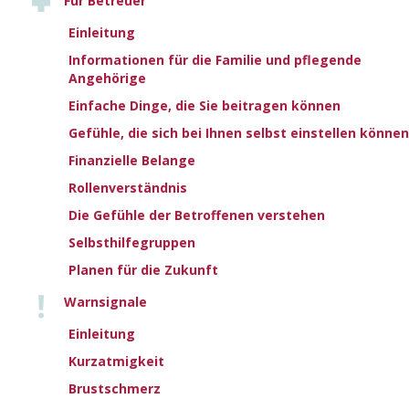
Für Betreuer
Einleitung
Informationen für die Familie und pflegende
Angehörige
Einfache Dinge, die Sie beitragen können
AN ANIMATED
Gefühle, die sich bei Ihnen selbst einstellen können
Finanzielle Belange
JOURNEY THROUGH
Rollenverständnis
Die Gefühle der Betroffenen verstehen
HEART FAILURE
Selbsthilfegruppen
Planen für die Zukunft
Warnsignale
A series of 9 simple, captivating animations explaining
heart failure and its treatment.
Einleitung
Kurzatmigkeit
These narrated animations explain how a healthy heart works,
what happens to it in heart failure and how various treatments
Brustschmerz
work to improve your health.