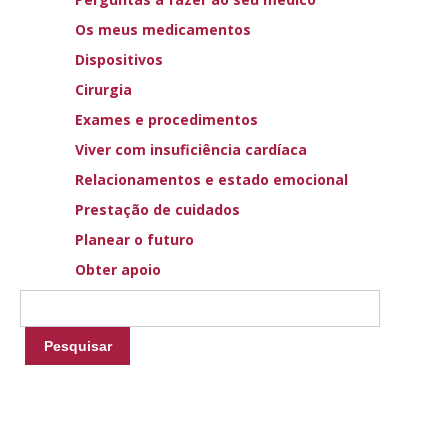
Os meus medicamentos
Dispositivos
Cirurgia
Exames e procedimentos
Viver com insuficiência cardíaca
Descarregar as orientações
Relacionamentos e estado emocional
Prestação de cuidados
Planear o futuro
Obter apoio
AN ANIMATED
JOURNEY THROUGH