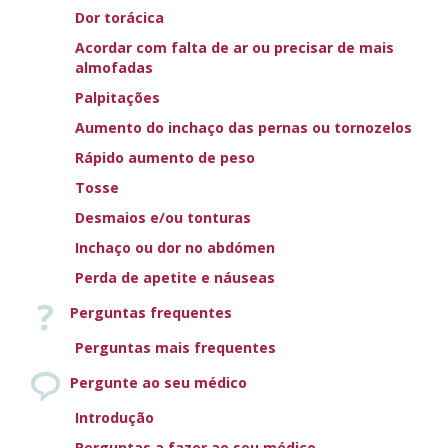
Dor torácica
Acordar com falta de ar ou precisar de mais
O que os doentes devem saber
almofadas
Este guia da Sociedade Europeia de Cardiologia para doentes
Palpitações
visa fornecer uma visão geral das mais recentes recomendações
baseadas em evidências para o diagnóstico e o tratamento da
Aumento do inchaço das pernas ou tornozelos
insuficiência cardíaca.
Rápido aumento de peso
Em particular, deverá ajudar o doente a compreender:
Tosse
os principais tipos de insuficiência cardíaca
Desmaios e/ou tonturas
os medicamentos utilizados para tratar a insuficiência cardíaca
Inchaço ou dor no abdómen
os dispositivos que podem ser adequados
a importância da reabilitação
Perda de apetite e náuseas
a gestão por uma equipa multidisciplinar
Perguntas frequentes
a importância do autocuidado na gestão da sua própria
condição
Perguntas mais frequentes
Aprenda mais
Pergunte ao seu médico
Introdução
Perguntas a fazer ao seu médico