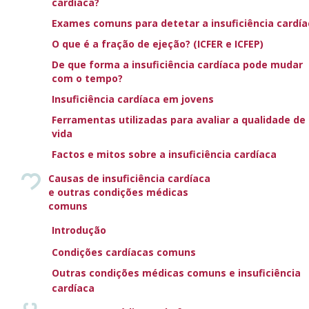
cardíaca?
A doença da tiroide é uma doença comum e também um
Exames comuns para detetar a insuficiência cardía
fator de risco para o desenvolvimento ou agravamento da
O que é a fração de ejeção? (ICFER e ICFEP)
insuficiência cardíaca. A função anormal da
De que forma a insuficiência cardíaca pode mudar
glândula tiroide
(localizada na parte da frente do
com o tempo?
pescoço) pode ser de dois tipos: pode produzir hormonas
Insuficiência cardíaca em jovens
da tiroide de forma insuficiente ou excessiva. As hormonas
da tiroide regulam o metabolismo celular e enviam uma
Ferramentas utilizadas para avaliar a qualidade de
vida
mensagem às células, fazendo-as acelerar ou abrandar.
Os sintomas da tiroide hiperativa incluem batimentos
Factos e mitos sobre a insuficiência cardíaca
cardíacos rápidos, intolerância ao calor e ao exercício, falta
Causas de insuficiência cardíaca
de ar ao esforço, aumento da transpiração, perda de peso
e outras condições médicas
e fraqueza profunda. Um excesso de hormona da tiroide
comuns
exerce pressão sobre o músculo cardíaco, aumenta a
Introdução
função de bombeamento e causa frequentemente o
distúrbio do ritmo cardíaco comum FA.
Condições cardíacas comuns
Outras condições médicas comuns e insuficiência
Em contrapartida, quando a glândula tiroide é hipoativa e
cardíaca
produz muito pouca hormona, as características típicas são