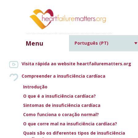
Menu
Português (PT)
Home
»
Causas de insuficiência
cardíaca e outras condições médicas comuns
»
Função anormal
Visita rápida ao website heartfailurematters.org
da tiroide
Compreender a insuficiência cardíaca
Introdução
FUNÇÃO ANORMAL DA
O que é a insuficiência cardíaca?
Sintomas de insuficiência cardíaca
TIROIDE
Como funciona o coração normal?
O que corre mal na insuficiência cardíaca?
Increase text size
Decrease text size
Print this page
Email this page
Quais são os diferentes tipos de insuficiência