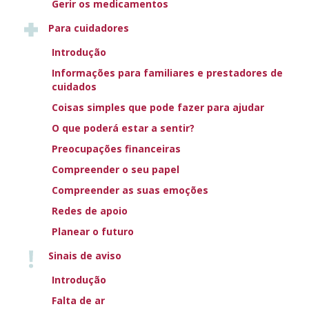
Gerir os medicamentos
necessário. A amiodarona também pode causar
Para cuidadores
fotossensibilidade e uma descoloração característica da
pele. Os distúrbios leves voltarão geralmente ao normal
Introdução
após a interrupção do tratamento com amiodarona.
Informações para familiares e prestadores de
cuidados
Voltar a Outras condições médicas comuns e insuficiência
Coisas simples que pode fazer para ajudar
cardíaca
O que poderá estar a sentir?
Preocupações financeiras
NEXT TOPIC
Compreender o seu papel
CATETERISMO CARDÍACO E
ANGIOGRAFIA
Compreender as suas emoções
Redes de apoio
ORIENTAÇÕES DA SEC
Planear o futuro
Sinais de aviso
PARA INSUFICIÊNCIA
Introdução
CARDÍACA
Falta de ar