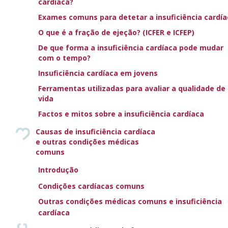
cardíaca?
O termo apneia significa que uma pessoa para de respirar
Exames comuns para detetar a insuficiência cardía
durante um curto período. Os doentes com insuficiência
O que é a fração de ejeção? (ICFER e ICFEP)
cardíaca sofrem, frequentemente, de perturbações do
De que forma a insuficiência cardíaca pode mudar
sono durante a noite, que podem incluir apneia e episódios
com o tempo?
de dispneia paroxística, que é geralmente sentida como
Insuficiência cardíaca em jovens
falta de ar súbita quando estão em posição deitada, o que
pode fazer com que a pessoa acorde e tenha de se sentar
Ferramentas utilizadas para avaliar a qualidade de
vida
ou levantar. São observados padrões anormais de
respiração durante a noite (referidos como distúrbios
Factos e mitos sobre a insuficiência cardíaca
respiratórios do sono). Os tipos mais comuns de
Causas de insuficiência cardíaca
distúrbios respiratórios do sono são apneia central do
e outras condições médicas
sono, apneia obstrutiva do sono ou um padrão misto de
comuns
ambas. A análise cuidadosa do historial do sono é essencial
Introdução
para o estabelecimento do diagnóstico. Tal inclui perguntar
a um parceiro como dorme o doente com insuficiência
Condições cardíacas comuns
cardíaca, incluindo uma descrição detalhada do padrão
Outras condições médicas comuns e insuficiência
respiratório. É informação particularmente importante
cardíaca
perguntar sobre episódios de suspensão da respiração