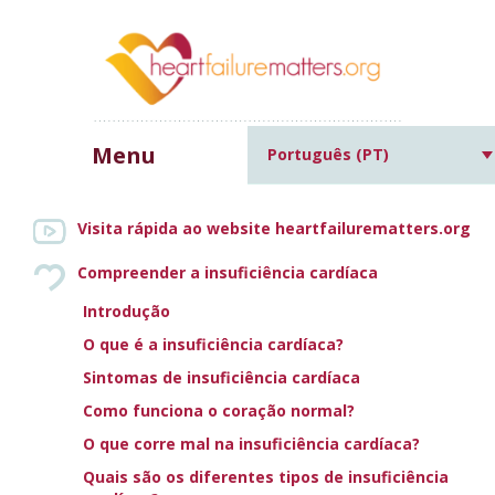
Menu
Português (PT)
Home
»
Causas de insuficiência
cardíaca e outras condições médicas comuns
»
Apneia central
Visita rápida ao website heartfailurematters.org
do sono
Compreender a insuficiência cardíaca
Introdução
APNEIA CENTRAL DO
O que é a insuficiência cardíaca?
Sintomas de insuficiência cardíaca
SONO
Como funciona o coração normal?
O que corre mal na insuficiência cardíaca?
Increase text size
Decrease text size
Print this page
Email this page
Quais são os diferentes tipos de insuficiência