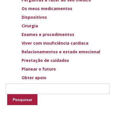
O tratamento da apneia central do sono em doentes com
Os meus medicamentos
insuficiência cardíaca é ainda controverso. A otimização do
Dispositivos
tratamento da insuficiência cardíaca é essencial,
Cirurgia
preferencialmente por uma equipa de gestão da
Exames e procedimentos
insuficiência cardíaca, utilizando medicação adequada e
intervenções específicas, tais como dispositivos, quando
Viver com insuficiência cardíaca
indicados. Pode ser recomendada psicoterapia para alguns
Relacionamentos e estado emocional
doentes. No entanto, atualmente não existe uma forma
Prestação de cuidados
específica de terapêutica que tenha dado provas de
Planear o futuro
melhorar os resultados. No passado, foram por vezes
recomendadas máscaras de pressão positiva nas vias
Obter apoio
respiratórias, mas dados recentes sugerem que estas não
são úteis para doentes com insuficiência cardíaca. Outros
dispositivos de alarme relativamente simples, que
respondem durante períodos de apneia, podem ser úteis.
Em alguns doentes com sintomas graves, pode ser
considerado o tratamento com a chamada estimulação do
nervo frénico com um dispositivo que se assemelha a um