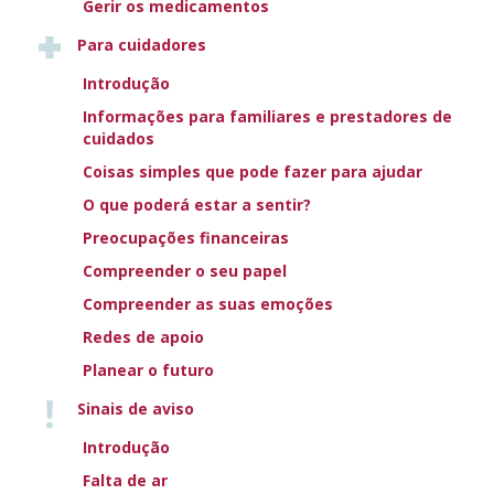
Gerir os medicamentos
Para cuidadores
Introdução
Informações para familiares e prestadores de
Descarregar as orientações
cuidados
Coisas simples que pode fazer para ajudar
O que poderá estar a sentir?
Preocupações financeiras
Compreender o seu papel
Compreender as suas emoções
AN ANIMATED
Redes de apoio
Planear o futuro
JOURNEY THROUGH
Sinais de aviso
HEART FAILURE
Introdução
Falta de ar