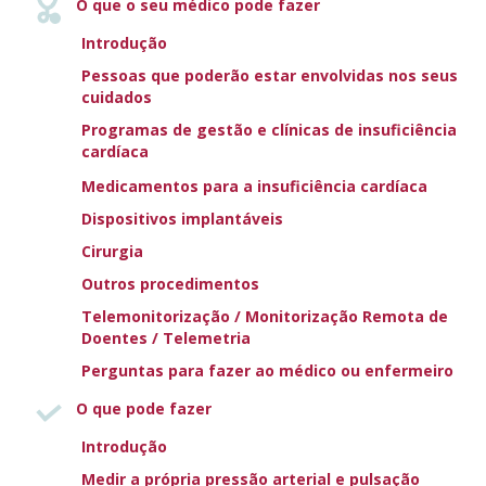
O que o seu médico pode fazer
conversar sobre várias opções para ajudar os doentes e
as suas famílias a lidar com o seu problema.
Introdução
Pessoas que poderão estar envolvidas nos seus
Voltar a Outras condições médicas comuns e insuficiência
cuidados
cardíaca
Programas de gestão e clínicas de insuficiência
cardíaca
Medicamentos para a insuficiência cardíaca
NEXT TOPIC
CATETERISMO CARDÍACO E
Dispositivos implantáveis
ANGIOGRAFIA
Cirurgia
ORIENTAÇÕES DA SEC
Outros procedimentos
Telemonitorização / Monitorização Remota de
PARA INSUFICIÊNCIA
Doentes / Telemetria
Perguntas para fazer ao médico ou enfermeiro
CARDÍACA
O que pode fazer
Introdução
O que os doentes devem saber
Medir a própria pressão arterial e pulsação