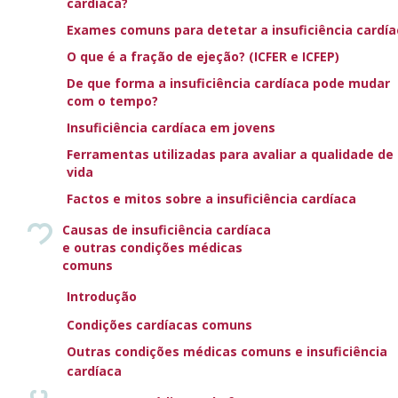
cardíaca?
Beber álcool em excesso ou tomar drogas recreativas
Exames comuns para detetar a insuficiência cardía
pode ter um efeito tóxico no coração, aumentando o risco
O que é a fração de ejeção? (ICFER e ICFEP)
de desenvolver insuficiência cardíaca.
De que forma a insuficiência cardíaca pode mudar
com o tempo?
Os doentes com insuficiência cardíaca terão
Insuficiência cardíaca em jovens
frequentemente de fazer ajustes ao estilo de vida e
cumprir um tratamento médico de longo prazo. A
Ferramentas utilizadas para avaliar a qualidade de
motivação do doente e as competências de autocuidado
vida
são essenciais para o sucesso de qualquer plano de
Factos e mitos sobre a insuficiência cardíaca
tratamento. O abuso de álcool ou drogas recreativas pode
Causas de insuficiência cardíaca
dificultar o envolvimento ativo dos doentes nos seus
e outras condições médicas
próprios cuidados.
comuns
É importante que os doentes conversem abertamente
Introdução
sobre a sua dependência de álcool ou drogas com o seu
Condições cardíacas comuns
médico ou enfermeiro de cuidados primários. Os
Outras condições médicas comuns e insuficiência
profissionais de saúde têm experiência no tratamento de
cardíaca
doentes com problemas de álcool ou drogas e poderão