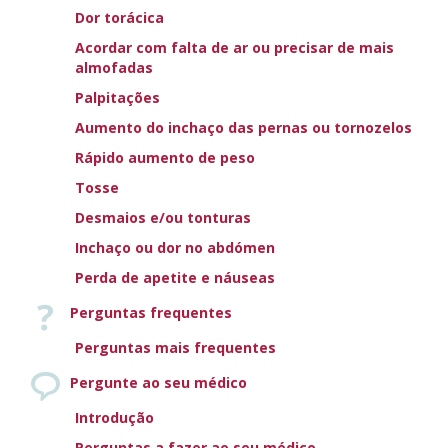
Dor torácica
A series of 9 simple, captivating animations explaining
Acordar com falta de ar ou precisar de mais
heart failure and its treatment.
almofadas
These narrated animations explain how a healthy heart works,
Palpitações
what happens to it in heart failure and how various treatments
Aumento do inchaço das pernas ou tornozelos
work to improve your health.
Rápido aumento de peso
Tosse
Desmaios e/ou tonturas
Inchaço ou dor no abdómen
Perda de apetite e náuseas
Perguntas frequentes
USEFUL TOOLS
Perguntas mais frequentes
Pergunte ao seu médico
Introdução
Perguntas a fazer ao seu médico