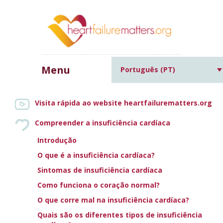
Menu
Português (PT)
Home
»
Causas de insuficiência
cardíaca e outras condições médicas comuns
»
Abuso de
Visita rápida ao website heartfailurematters.org
álcool/drogas
Compreender a insuficiência cardíaca
Introdução
ABUSO DE
O que é a insuficiência cardíaca?
Sintomas de insuficiência cardíaca
ÁLCOOL/DROGAS
Como funciona o coração normal?
O que corre mal na insuficiência cardíaca?
Increase text size
Decrease text size
Print this page
Email this page
Quais são os diferentes tipos de insuficiência