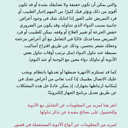
والتي يمكن أن تكون خفيفة ولا تضايقك بشدة أو قد تكون
أقوى من ذلك وتؤثر فيك كثيرًا. من المهم إخبار الطبيب أو
فرد التمريض على الفور إذا انتابك شك في وجود أعراض
جانبية بسبب الدواء الذي تتناوله. وقد يكون من الضروري
خفض الجرعة أو تغيير العلاج أو وقفه. يمكن للطبيب أو فرد
التمريض مساعدتك غالبًا في التعامل مع أي أعراض مزعجة
وجعلك تشعر بتحسن، وذلك عن طريق اقتراح أساليب
بسيطة عند تناول الدواء (مثل ترتيب أوقات تناول بعض
الأدوية أو تناولك دواء معين مع الوجبة أو عند النوم).
كما قد تستلزم الأجهزة ضبطها أو تعديلها بانتظام. ويجب
عليك الاتصال بطبيبك إذا كنت تعاني من أعراض تشك في
إمكانية ارتباطها بجهازك، إذ يمكن عادةً حل هذه المشكلات
عن طريق تعديل برنامج الجهاز إلكترونيًا.
انقر هنا لمزيد من المعلومات عن التعامل مع الأدوية
وللحصول على نصائح مفيدة عن تذكر تناولها.
لمزيد من المعلومات عن أنواع الأدوية المستعملة في قصور