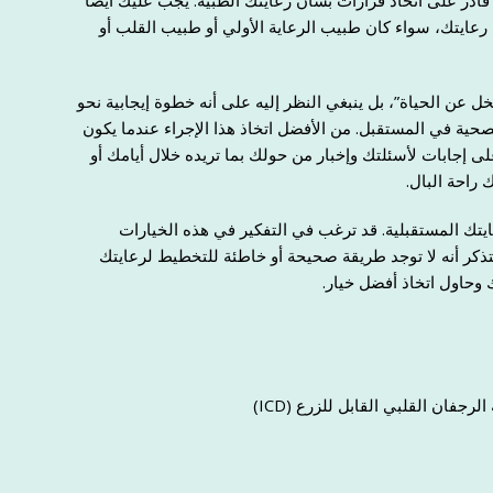
قادر على اتخاذ قرارات بشأن رعايتك الطبية. يجب عليك أيضًا
عايتك، سواء كان طبيب الرعاية الأولي أو طبيب القلب أو
خل عن الحياة”، بل ينبغي النظر إليه على أنه خطوة إيجابية نحو
لصحية في المستقبل. من الأفضل اتخاذ هذا الإجراء عندما يكون
ى إجابات لأسئلتك وإخبار من حولك بما تريده خلال أيامك أو
راحة البال.
يتك المستقبلية. قد ترغب في التفكير في هذه الخيارات
تذكر أنه لا توجد طريقة صحيحة أو خاطئة للتخطيط لرعايتك
 وحاول اتخاذ أفضل خيار.
فان القلبي القابل للزرع (ICD)