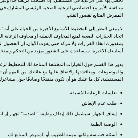
تحصل بها على الرعاية في المستقبل، إذا أصبحت مريضًا جدًا وغير 
مناقشة الأمر مع اختصاصي الرعاية الصحية الرئيسي المشارك في ر
الممرض المتابع لقصور القلب.
لا ينبغي النظر إلى التخطيط للأسابيع الأخيرة من الحياة على أنه “ت
اتخاذ الخيارات الصعبة لمنع المخاوف العملية أو مخاوف الرعاية ا
بمقدورك اتخاذ القرارات ولا تتركه حتى يفوت الأوان. إن الحصول عل
أسابيعك الأخيرة، سيساعدك على الشعور بمزيد من التحكم ويمنحك 
يدور هذا القسم حول الخيارات المختلفة المتاحة لك للتخطيط لرعا
والموضوعات، ومناقشتها والاتفاق عليها مع عائلتك. من المهم أن ت
المستقبلية، كل ما عليك هو أن تكون منفتحًا وصادقًا حول مشاعرك
تعليمات الرعاية المُسبقة
طلب عدم الإنعاش
إيقاف الجهاز: سيشمل ذلك إيقاف وظيفة “الصدمة” لجهاز إزالة الرج
الوصية الطبية
أسئلة حساسة ولكنها مهمة للطبيب أو الممرض المتابع لك