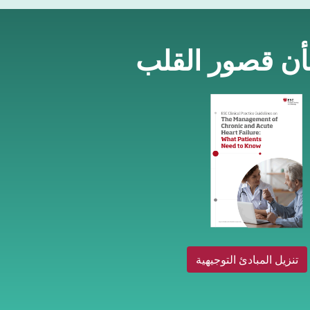
شأن قصور القلب
تنزيل المبادئ التوجيهية