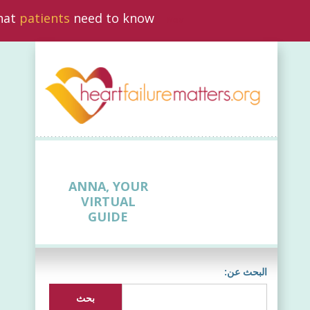
what
patients
need to know
New
ANNA, YOUR
VIRTUAL
GUIDE
البحث عن: