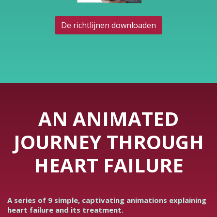
De richtlijnen downloaden
AN ANIMATED
JOURNEY THROUGH
HEART FAILURE
A series of 9 simple, captivating animations explaining
heart failure and its treatment.