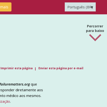
 mais
Português (BR)
Percorrer
para baixo
Imprimir esta página
Enviar esta página por e-mail
failurematters.org
que
responder diretamente aos
ento médico aos mesmos.
ização
.