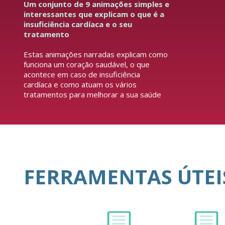
Um conjunto de 9 animações simples e
interessantes que explicam o que é a
insuficiência cardíaca e o seu
tratamento
Estas animações narradas explicam como
funciona um coração saudável, o que
acontece em caso de insuficiência
cardíaca e como atuam os vários
tratamentos para melhorar a sua saúde
FERRAMENTAS ÚTEI