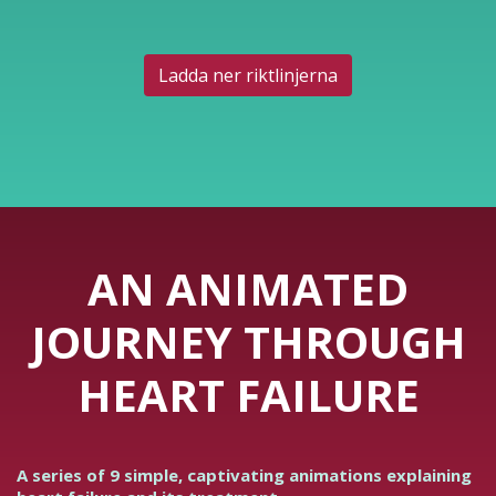
Ladda ner riktlinjerna
AN ANIMATED
JOURNEY THROUGH
HEART FAILURE
A series of 9 simple, captivating animations explaining