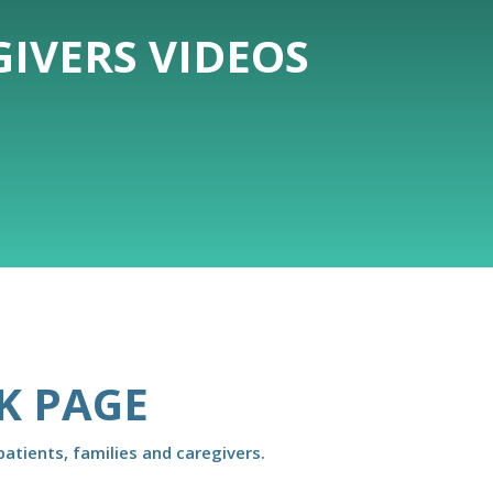
IVERS VIDEOS
K PAGE
atients, families and caregivers.