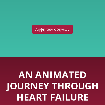
Λήψη των οδηγιών
AN ANIMATED
JOURNEY THROUGH
HEART FAILURE