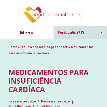
Menu
Português (PT)
Home
»
O que o seu médico pode fazer
»
Medicamentos
para insuficiência cardíaca
MEDICAMENTOS PARA
INSUFICIÊNCIA
CARDÍACA
Increase text size
Decrease text size
Print this page
Email this page