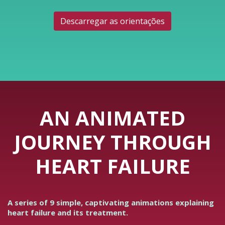
Descarregar as orientações
AN ANIMATED
JOURNEY THROUGH
HEART FAILURE
A series of 9 simple, captivating animations explaining
heart failure and its treatment.