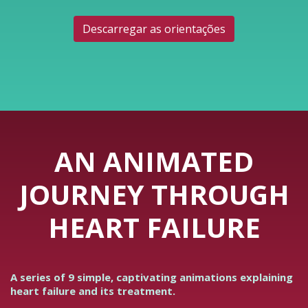
Descarregar as orientações
AN ANIMATED
JOURNEY THROUGH
HEART FAILURE
A series of 9 simple, captivating animations explaining
heart failure and its treatment.