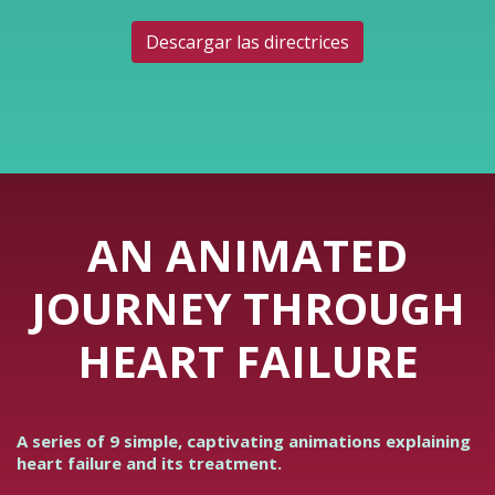
Descargar las directrices
AN ANIMATED
JOURNEY THROUGH
HEART FAILURE
A series of 9 simple, captivating animations explaining
heart failure and its treatment.