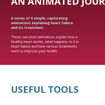
AN ANIMATED JOUR
A series of 9 simple, captivating
animations explaining heart failure
and its treatment.
These narrated animations explain how a
healthy heart works, what happens to it in
heart failure and how various treatments
work to improve your health.
USEFUL TOOLS