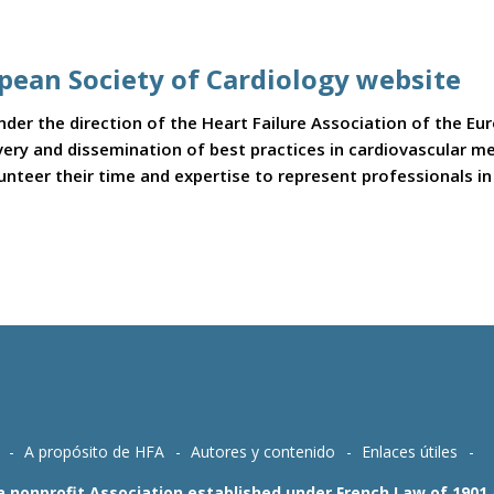
opean Society of Cardiology website
er the direction of the Heart Failure Association of the Eu
covery and dissemination of best practices in cardiovascular 
teer their time and expertise to represent professionals in t
A propósito de HFA
Autores y contenido
Enlaces útiles
 a nonprofit Association established under French Law of 190