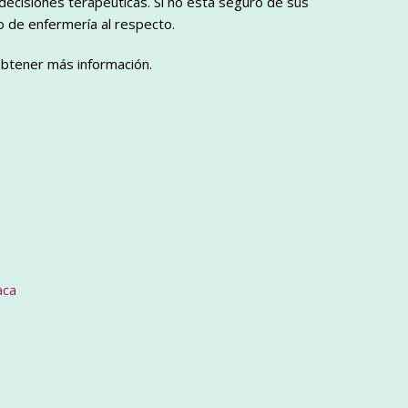
decisiones terapéuticas. Si no está seguro de sus
 de enfermería al respecto.
 obtener más información.
aca