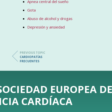
Apnea central del sueño
Gota
Abuso de alcohol y drogas
Depresión y ansiedad
PREVIOUS TOPIC
CARDIOPATÍAS
FRECUENTES
 SOCIEDAD EUROPEA D
NCIA CARDÍACA