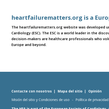
heartfailurematters.org is a Eur
The heartfailurematters.org website was developed und
Cardiology (ESC). The ESC is a world leader in the dis
decision-makers are healthcare professionals who volun
Europe and beyond.
Contacte con nosotros
Mapa del sitio
Opinión
Misión del sitio y Condiciones de uso
Política de privacidad
The HFA is part of the European Society of Cardiology,