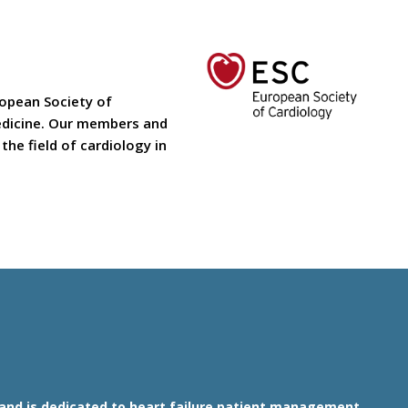
ropean Society of
medicine. Our members and
he field of cardiology in
1 and is dedicated to heart failure patient management