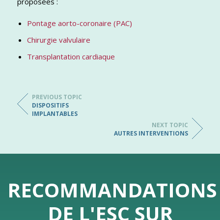
proposées :
Pontage aorto-coronaire (PAC)
Chirurgie valvulaire
Transplantation cardiaque
PREVIOUS TOPIC
DISPOSITIFS
IMPLANTABLES
NEXT TOPIC
AUTRES INTERVENTIONS
RECOMMANDATIONS
DE L'ESC SUR