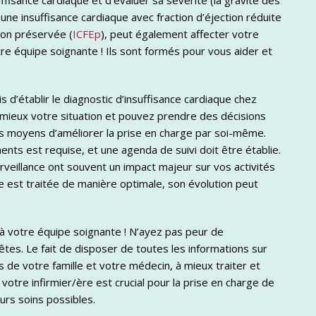
uffisance cardiaque et d’évaluer sa sévérité (la gravité des
ne insuffisance cardiaque avec fraction d’éjection réduite
tion préservée (
ICFEp
), peut également affecter votre
re équipe soignante ! Ils sont formés pour vous aider et
 d’établir le diagnostic d’insuffisance cardiaque chez
 mieux votre situation et pouvez prendre des décisions
es moyens d’améliorer la prise en charge par soi-même.
nts est requise, et une agenda de suivi doit être établie.
veillance ont souvent un impact majeur sur vos activités
que est traitée de manière optimale, son évolution peut
à votre équipe soignante ! N’ayez pas peur de
êtes. Le fait de disposer de toutes les informations sur
s de votre famille et votre médecin, à mieux traiter et
votre infirmier/ère est crucial pour la prise en charge de
urs soins possibles.