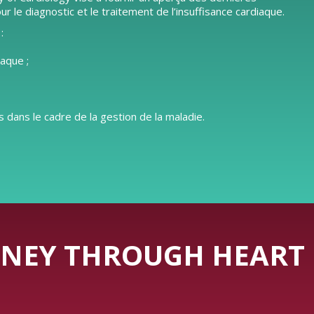
e diagnostic et le traitement de l’insuffisance cardiaque.
:
iaque ;
 dans le cadre de la gestion de la maladie.
NEY THROUGH HEART 