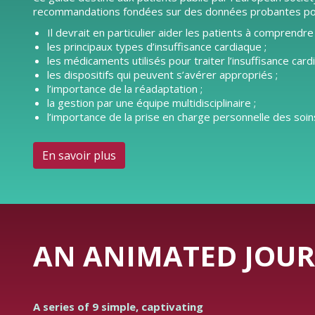
recommandations fondées sur des données probantes pour l
Il devrait en particulier aider les patients à comprendre 
les principaux types d’insuffisance cardiaque ;
les médicaments utilisés pour traiter l’insuffisance card
les dispositifs qui peuvent s’avérer appropriés ;
l’importance de la réadaptation ;
la gestion par une équipe multidisciplinaire ;
l’importance de la prise en charge personnelle des soins
En savoir plus
AN ANIMATED JOUR
A series of 9 simple, captivating