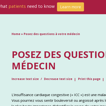
 what
patients
need to know
Learn more
Home
»
Posez des questions à votre médecin
POSEZ DES QUESTIO
MÉDECIN
Increase text size
Decrease text size
Print this page
L’insuffisance cardiaque congestive (« ICC ») est une mal
Vous pourriez vous sentir bouleversé ou angoissé après le