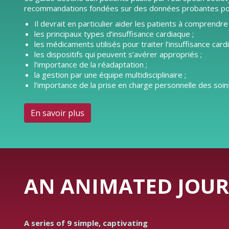
recommandations fondées sur des données probantes pour l
Il devrait en particulier aider les patients à comprendre 
les principaux types d’insuffisance cardiaque ;
les médicaments utilisés pour traiter l’insuffisance card
les dispositifs qui peuvent s’avérer appropriés ;
l’importance de la réadaptation ;
la gestion par une équipe multidisciplinaire ;
l’importance de la prise en charge personnelle des soins
En savoir plus
AN ANIMATED JOUR
A series of 9 simple, captivating