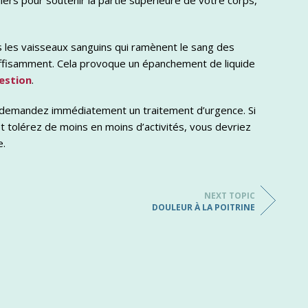
lers pour soutenir la partie supérieure de votre corps,
 les vaisseaux sanguins qui ramènent le sang des
ffisamment. Cela provoque un épanchement de liquide
estion
.
 demandez immédiatement un traitement d’urgence. Si
 tolérez de moins en moins d’activités, vous devriez
e.
NEXT TOPIC
DOULEUR À LA POITRINE