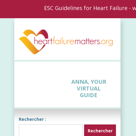
ESC Guidelines for Heart Failure -
New
ANNA, YOUR
VIRTUAL
GUIDE
Rechercher :