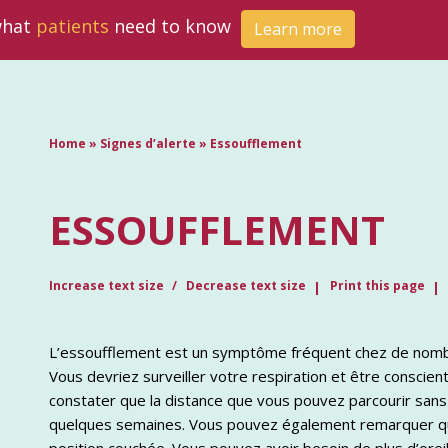
 what
patients
need to know
Learn more
Home
»
Signes d’alerte
»
Essoufflement
ESSOUFFLEMENT
Increase text size
Decrease text size
Print this page
L’essoufflement est un symptôme fréquent chez de nombr
Vous devriez surveiller votre respiration et être consci
constater que la distance que vous pouvez parcourir sans
quelques semaines. Vous pouvez également remarquer que