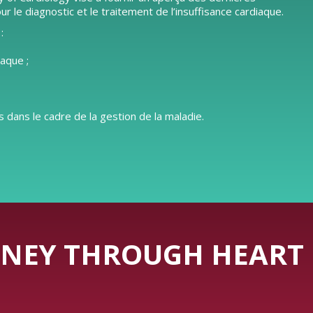
e diagnostic et le traitement de l’insuffisance cardiaque.
:
iaque ;
 dans le cadre de la gestion de la maladie.
NEY THROUGH HEART 