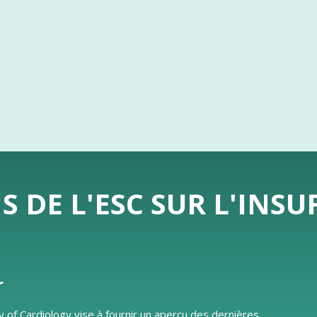
DE L'ESC SUR L'INSU
r
y of Cardiology vise à fournir un aperçu des dernières