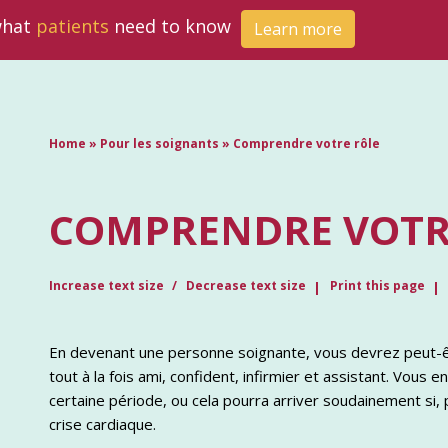
 what
patients
need to know
Learn more
Home
»
Pour les soignants
»
Comprendre votre rôle
COMPRENDRE VOTR
Increase text size
Decrease text size
Print this page
En devenant une personne soignante, vous devrez peut-
tout à la fois ami, confident, infirmier et assistant. Vous
certaine période, ou cela pourra arriver soudainement si,
crise cardiaque.