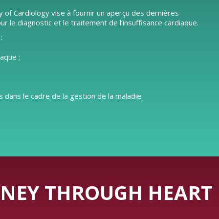
y of Cardiology vise à fournir un aperçu des dernières
e diagnostic et le traitement de l’insuffisance cardiaque.
:
iaque ;
 dans le cadre de la gestion de la maladie.
NEY THROUGH HEART 