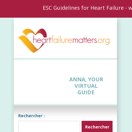
ESC Guidelines for Heart Failure -
New
ANNA, YOUR
VIRTUAL
GUIDE
Rechercher :