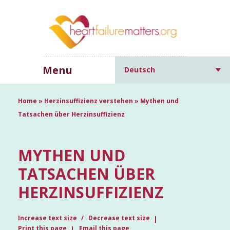
Menu
Deutsch
Home
»
Herzinsuffizienz verstehen
»
Mythen und
Tatsachen über Herzinsuffizienz
MYTHEN UND
TATSACHEN ÜBER
HERZINSUFFIZIENZ
Increase text size
Decrease text size
Print this page
Email this page