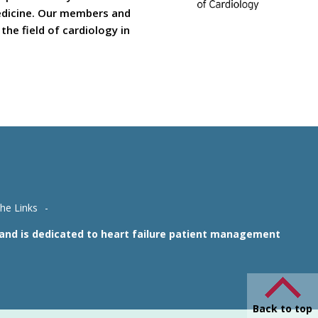
medicine. Our members and
he field of cardiology in
che Links
1 and is dedicated to heart failure patient management
Back to top