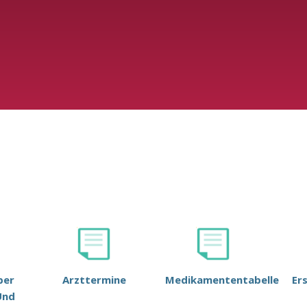
ber
Arzttermine
Medikamententabelle
Er
Und