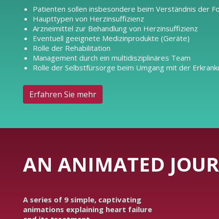
Patienten sollen insbesondere beim Verständnis der F
Haupttypen von Herzinsuffizienz
Arzneimittel zur Behandlung von Herzinsuffizienz
Eventuell geeignete Medizinprodukte (Geräte)
Rolle der Rehabilitation
Management durch ein multidisziplinäres Team
Rolle der Selbstfürsorge beim Umgang mit der Erkran
Erfahren Sie mehr
AN ANIMATED JOUR
A series of 9 simple, captivating
animations explaining heart failure