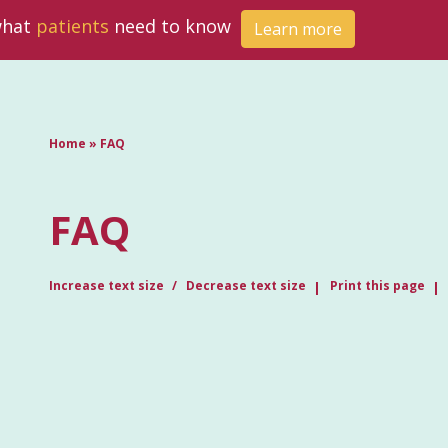
 what
patients
need to know
Learn more
Home
»
FAQ
FAQ
Increase text size
Decrease text size
Print this page