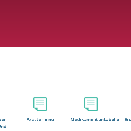
ber
Arzttermine
Medikamententabelle
Er
Und