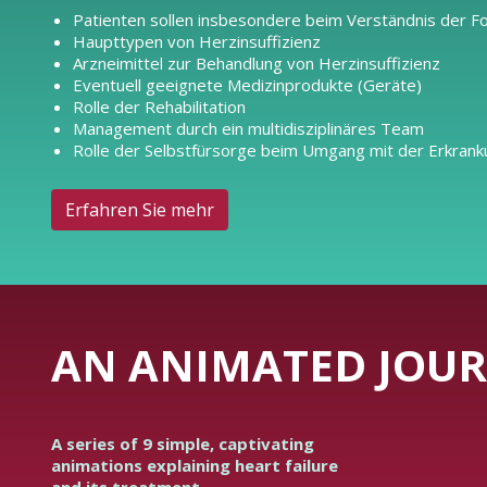
Patienten sollen insbesondere beim Verständnis der F
Haupttypen von Herzinsuffizienz
Arzneimittel zur Behandlung von Herzinsuffizienz
Eventuell geeignete Medizinprodukte (Geräte)
Rolle der Rehabilitation
Management durch ein multidisziplinäres Team
Rolle der Selbstfürsorge beim Umgang mit der Erkran
Erfahren Sie mehr
AN ANIMATED JOUR
A series of 9 simple, captivating
animations explaining heart failure