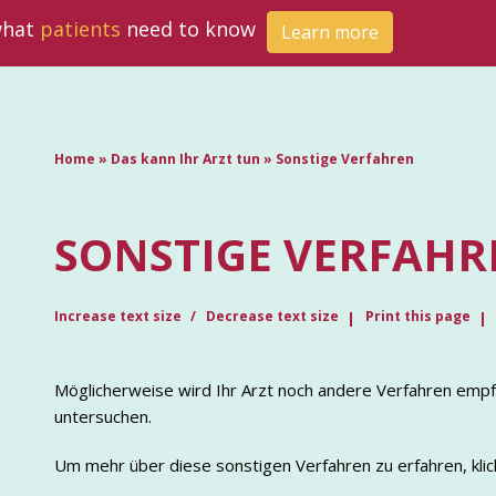
 what
patients
need to know
Learn more
Home
»
Das kann Ihr Arzt tun
»
Sonstige Verfahren
SONSTIGE VERFAHR
Increase text size
Decrease text size
Print this page
Möglicherweise wird Ihr Arzt noch andere Verfahren empf
untersuchen.
Um mehr über diese sonstigen Verfahren zu erfahren, klic