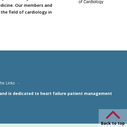
medicine. Our members and
he field of cardiology in
che Links
1 and is dedicated to heart failure patient management
Back to top