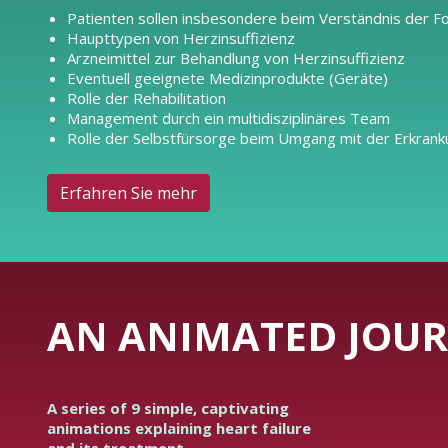
Patienten sollen insbesondere beim Verständnis der F
Haupttypen von Herzinsuffizienz
Arzneimittel zur Behandlung von Herzinsuffizienz
Eventuell geeignete Medizinprodukte (Geräte)
Rolle der Rehabilitation
Management durch ein multidisziplinäres Team
Rolle der Selbstfürsorge beim Umgang mit der Erkran
Erfahren Sie mehr
AN ANIMATED JOUR
A series of 9 simple, captivating
animations explaining heart failure