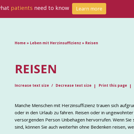
 what
patients
need to know
Learn more
Home
»
Leben mit Herzinsuffizienz
»
Reisen
REISEN
Increase text size
Decrease text size
Print this page
Manche Menschen mit Herzinsuffizienz trauen sich aufgrun
oder in den Urlaub zu fahren. Reisen oder in ungewohnter
versorgenden Person Unbehagen hervorrufen. Wenn Sie si
sind, können Sie auch weiterhin ohne Bedenken reisen, we