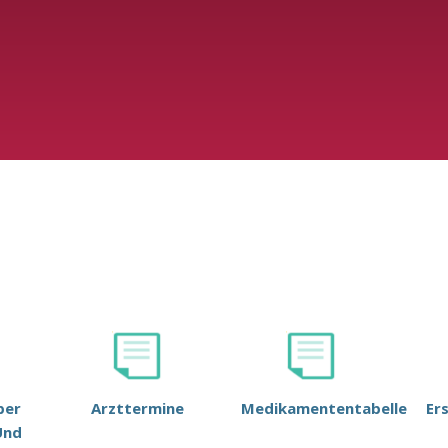
ber
Arzttermine
Medikamententabelle
Er
Und