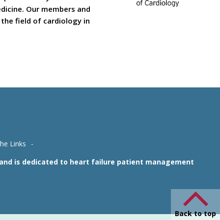
medicine. Our members and
he field of cardiology in
che Links
1 and is dedicated to heart failure patient management
Back to top